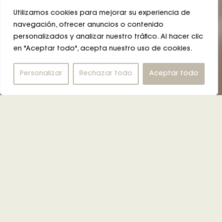
Utilizamos cookies para mejorar su experiencia de
navegación, ofrecer anuncios o contenido
personalizados y analizar nuestro tráfico. Al hacer clic
en "Aceptar todo", acepta nuestro uso de cookies.
Personalizar
Rechazar todo
Aceptar todo
Balance your health
En IESIK, creemos que un buen estado físico
es clave para la felicidad. Aquí encontrarás el
espacio perfecto para escapar del estrés
diario y cuidar de tu cuerpo, mente y espíritu.